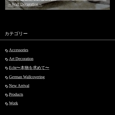
～Wall Decoration～
カテゴリー
Accessories
Art Decoration
Echt〜本物を求めて〜
German Wallcovering
New Arrival
Products
Work