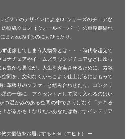
ルビジェのデザインによるLCシリーズのチェアな
この壁紙クロス（ウォールペーパー）の重厚感溢れ
スにまとめあげるのにもぴったり。
わず想像してしまう人物像とは・・・時代を超えて
セロナチェアやイームズラウンジチェアなどにゆっ
にも豊かな男性が、人生を充実させるために、素敵
う空間を、文句なくかっこよく仕上げるにはもって
接に革張りのソファーと組み合わせたり、コンクリ
部屋の一部に、アクセントとして取り入れるのはい
かつ温かみのある空間の中でさりげなく「デキる
も上がるかも！なりたいあなたは過ごすインテリア
の価値をお届けする Echt（エヒト） ー