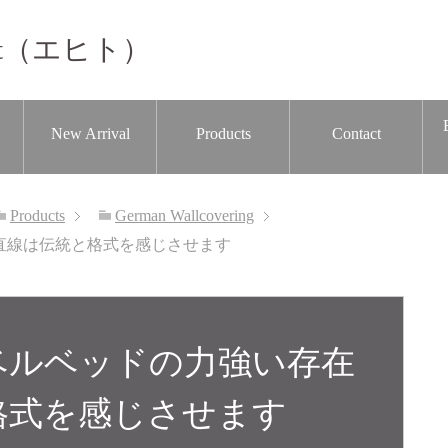
t（エヒト）
New Arrival
Products
Contact
Products
German Wallcovering
在感ある直線は伝統と格式を感じさせます
rder│ベルベッドの力強い存在
格式を感じさせます