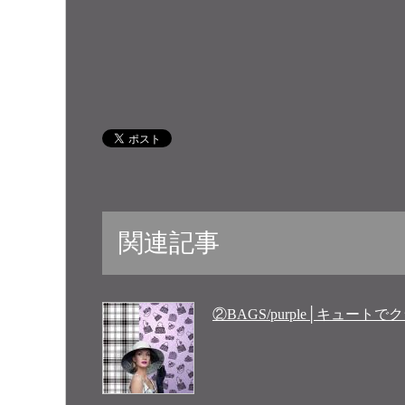
関連記事
②BAGS/purple│キュ