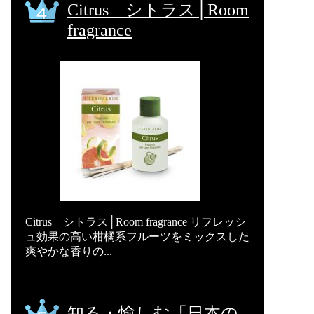
Citrus シトラス│Room
fragrance
Citrus シトラス│Room fragrance リフレッシ
ュ効果の高い柑橘系フルーツをミックスした
爽やかな香りの...
知る・愉しむ「日本の